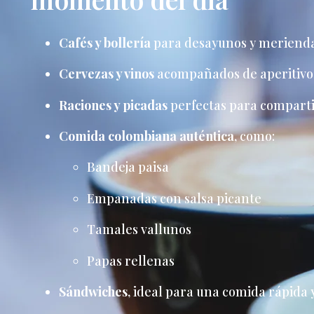
Cafés y bollería
para desayunos y meriend
Cervezas y vinos
acompañados de aperitivos
Raciones y picadas
perfectas para compart
Comida colombiana auténtica
, como:
Bandeja paisa
Empanadas con salsa picante
Tamales vallunos
Papas rellenas
Sándwiches
, ideal para una comida rápida 