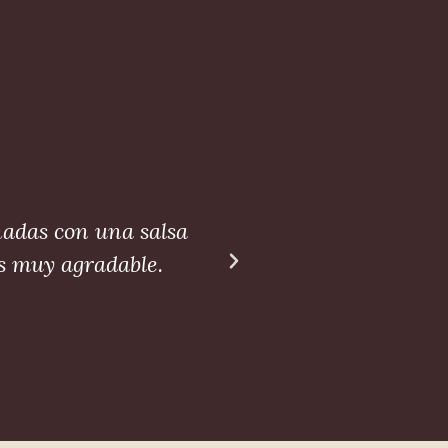
nadas con una salsa
Qué buen sitio. 
s muy agradable.